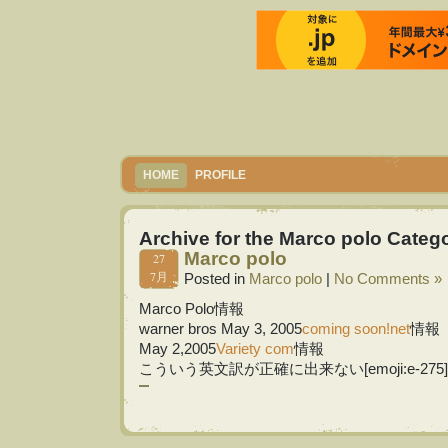
HOME
PROFILE
Archive for the Marco polo Categ
Marco polo
27
7月
Posted in
Marco polo
|
No Comments »
Marco Polo情報
warner bros May 3, 2005
coming soon!net
情報
May 2,2005
Variety com
情報
こういう英文訳が正確に出来ない[emoji:e-275]