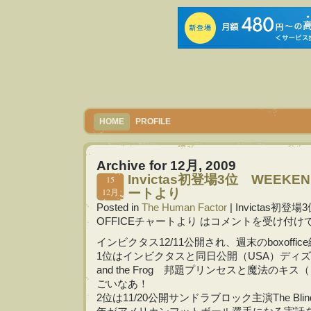
HOME
PROFILE
Archive for 12月, 2009
Invictas初登場3位 WEEKEN
15
12月
ートより
Posted in
The Human Factor
|
Invictas初登場
OFFICEチャートより は
コメントを受け付け
インビクタス12/11公開され、週末のboxoffi
1位はインビクタスと同日公開（USA）ディズニー映
and the Frog 邦題プリンセスと魔法のキス（
ごいなあ！
2位は11/20公開サンドラブロック主演The Bli