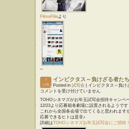
FilmoFilia
より
インビクタス～負けざる者た
3
12月
Posted in
試写会
|
インビクタス～負け
コメントを受け付けていません
TOHOシネマズがお年玉試写会招待キャンペ
12/23より応募箱各劇場に設置されるようです
これから全国各会場で出てくると思われます
応募できるヒトは是非♪
詳細は
TOHOシネマズお年玉試写会にご招待