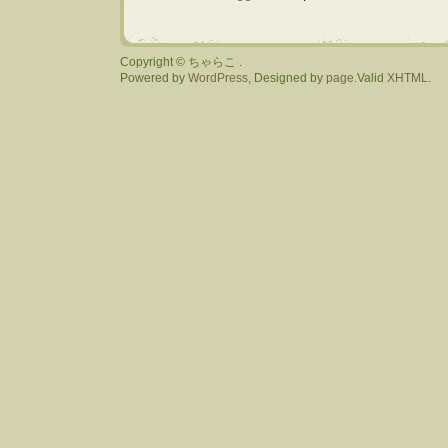
Copyright © ちゃらこ .
Powered by
WordPress
, Designed by
page
.Valid
XHTML
.