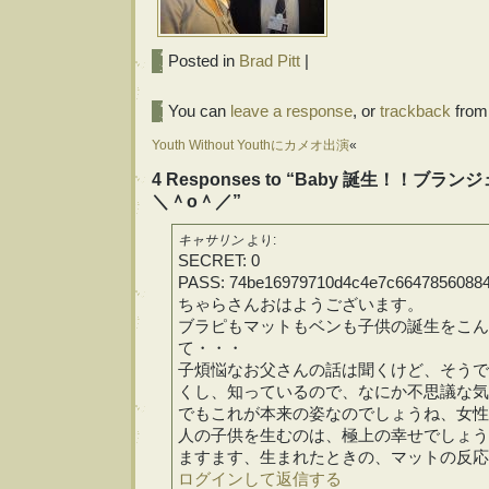
Posted in
Brad Pitt
|
You can
leave a response
, or
trackback
from 
Youth Without Youthにカメオ出演
«
4 Responses to “Baby 誕生！！
＼＾o＾／”
キャサリン
より:
SECRET: 0
PASS: 74be16979710d4c4e7c6647856088
ちゃらさんおはようございます。
ブラピもマットもベンも子供の誕生をこん
て・・・
子煩悩なお父さんの話は聞くけど、そうで
くし、知っているので、なにか不思議な気
でもこれが本来の姿なのでしょうね、女性
人の子供を生むのは、極上の幸せでしょう
ますます、生まれたときの、マットの反応
ログインして返信する