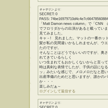
キャサリン
より:
SECRET: 0
PASS: 74be16979710d4c4e7c6647856088
「Matt Damon news column」で「CNN の 
でフロリダからの出演があると載っていま
見てみました。
キャ－! 見れました。マットの一番ホッ
髪が私の見間違いかもしれませんが、ウエ
たのですが。
そんなことはどうでもいいのですが、奥さ
れてきているらしく
いつ生まれてもおかしくないからと言って
時は真剣な表情でしたが、子供の話になる
ッ」みたいな感じで、メロメロだなと思いま
出産準備のためだと思いますが、誰かのパ
か・・・
楽しみだぁ～
ログインして返信する
キャサリン
より:
SECRET: 0