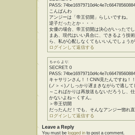
PASS: 74be16979710d4c4e7c6647856088
こんばんわ
アンジーは「帝王切開」らしいですね。
逆子だったとか・・・
女優の場合、帝王切開は決心がいったでし
まあ、現代はいい具合に、できるよう技術
ら、私が心配しなくてもいいんでしょうが
ログインして返信する
ちゃら
より:
SECRET: 0
PASS: 74be16979710d4c4e7c6647856088
キャサリンさん！！CNN見たんですね！
(ノ＞＜)ノしっかり遅まきながらで逃し
～こればかりは再放送もないだろうし、仕
かないよね～くすん。
＞帝王切開
だったんだ！でも、そんなアンジー惚れ直
ログインして返信する
Leave a Reply
You must be
logged in
to post a comment.